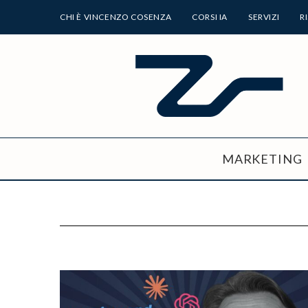
CHI È VINCENZO COSENZA
CORSI IA
SERVIZI
R
MARKETING