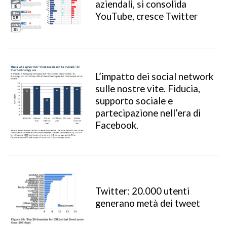
aziendali, si consolida
YouTube, cresce Twitter
L’impatto dei social network
sulle nostre vite. Fiducia,
supporto sociale e
partecipazione nell’era di
Facebook.
S
e
a
Twitter: 20.000 utenti
r
generano metà dei tweet
c
h