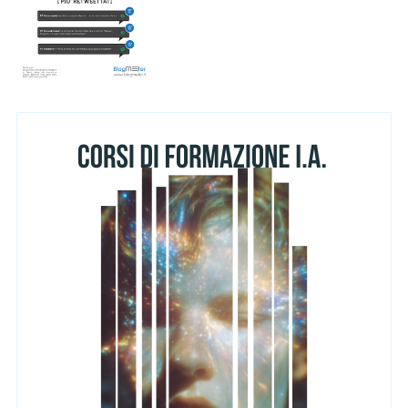
S
e
a