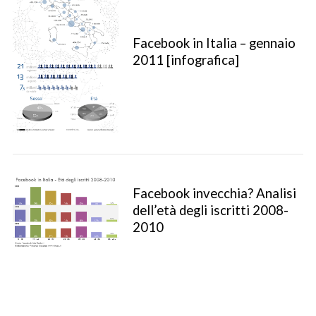
Facebook in Italia – gennaio
2011 [infografica]
Facebook invecchia? Analisi
S
dell’età degli iscritti 2008-
e
2010
a
r
c
h
f
o