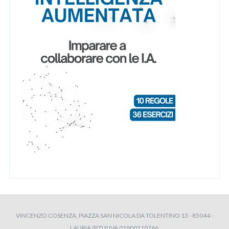
VINCENZO COSENZA, PIAZZA SAN NICOLA DA TOLENTINO 13 - 85044 -
LAURIA (PZ) P.IVA 01900110766