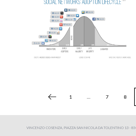
P
1
…
7
8
a
g
i
n
VINCENZO COSENZA, PIAZZA SAN NICOLA DA TOLENTINO 13 - 8504
a