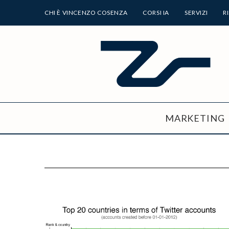
CHI È VINCENZO COSENZA
CORSI IA
SERVIZI
R
MARKETING