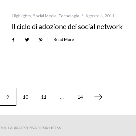
Highlights
,
Social Media
,
Tecnologia
Agosto 4, 2011
Il ciclo di adozione dei social network
Read More
9
10
11
…
14
4 - LAURIA (PZ) P.IVA 01900110766