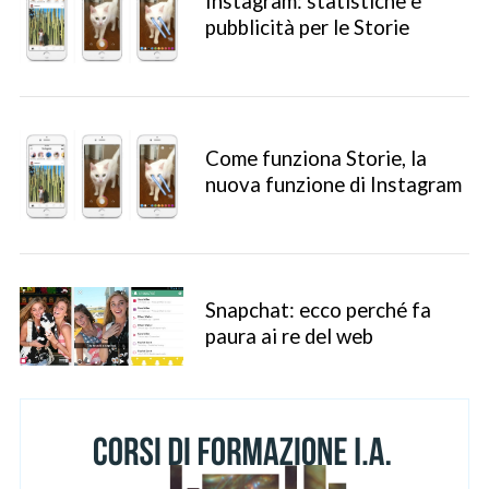
Instagram: statistiche e
pubblicità per le Storie
Come funziona Storie, la
nuova funzione di Instagram
S
e
a
Snapchat: ecco perché fa
r
paura ai re del web
c
h
f
o
r
: