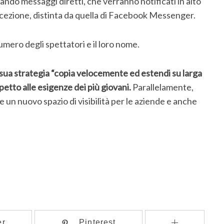
ndo messaggi diretti, che verranno notificati in alto
 ricezione, distinta da quella di Facebook Messenger.
 numero degli spettatori e il loro nome.
sua strategia “copia velocemente ed estendi su larga
petto alle esigenze dei più giovani.
Parallelamente,
 un nuovo spazio di visibilità per le aziende e anche
er
Pinterest