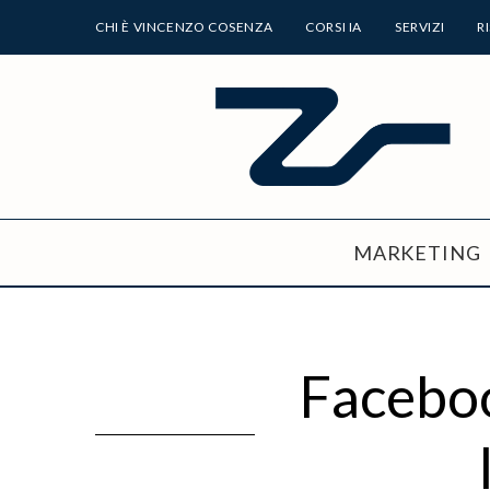
CHI È VINCENZO COSENZA
CORSI IA
SERVIZI
R
MARKETING
Faceboo