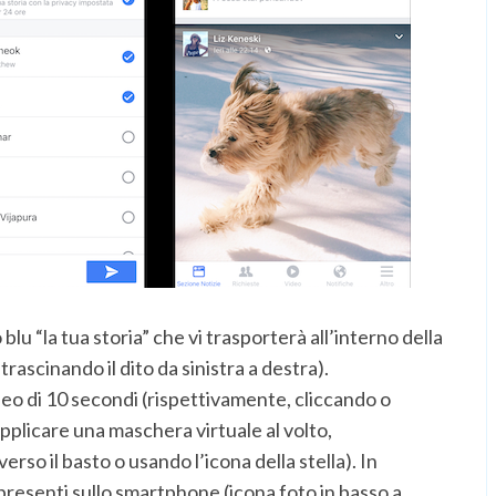
 blu “la tua storia” che vi trasporterà all’interno della
trascinando il dito da sinistra a destra).
deo di 10 secondi (rispettivamente, cliccando o
pplicare una maschera virtuale al volto,
erso il basto o usando l’icona della stella). In
presenti sullo smartphone (icona foto in basso a