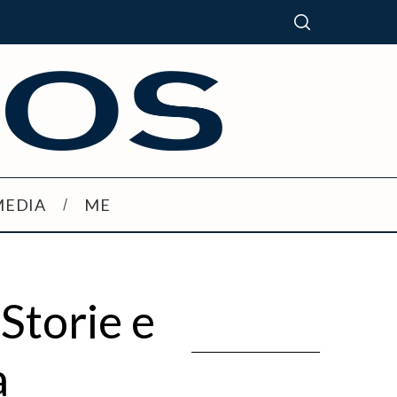
MEDIA
ME
Storie e
a