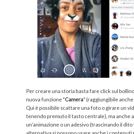
S
e
a
r
c
Per creare una storia basta fare click sul bollino
h
nuova funzione “
Camera
” (raggiungibile anche 
f
o
Qui è possibile scattare una foto o girare un vi
r
tenendo premuto il tasto centrale), ma anche a
:
un’animazione o un adesivo (trascinando il dito v
alternativa si possono usare anche i contenuti 