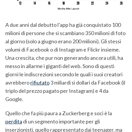
S
A due anni dal debutto l’app ha già conquistato 100
e
milioni di persone che si scambiano 350 milioni di foto
a
al giorno (solo a giugno erano 200 milioni). Gli stessi
r
c
volumi di Facebook o di Instagram e Flickr insieme.
h
Una crescita, che pur non generando ancora utili, ha
f
messo in allarme i giganti del web. Sono di questi
o
giorni le indiscrezioni secondo le quali i suoi creatori
r
:
avrebbero
rifiutato
3 miliardi si dollari da Facebook (il
triplo del prezzo pagato per Instagram) e 4 da
Google.
Quello che fa più paura a Zuckerberg e soci è la
perdita
di un segmento importante per gli
inserzionisti, quello rappresentato dai teenager, ma