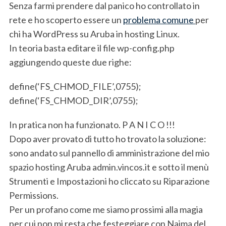
Senza farmi prendere dal panico ho controllato in
rete e ho scoperto essere un
problema comune
per
chi ha WordPress su Aruba in hosting Linux.
In teoria basta editare il file wp-config.php
aggiungendo queste due righe:
define(‘FS_CHMOD_FILE’,0755);
define(‘FS_CHMOD_DIR’,0755);
In pratica non ha funzionato. P A N I C O !!!
Dopo aver provato di tutto ho trovato la soluzione:
sono andato sul pannello di amministrazione del mio
spazio hosting Aruba admin.vincos.it e sotto il menù
Strumenti e Impostazioni ho cliccato su Riparazione
Permissions.
Per un profano come me siamo prossimi alla magia
per cui non mi resta che festeggiare con Naima del