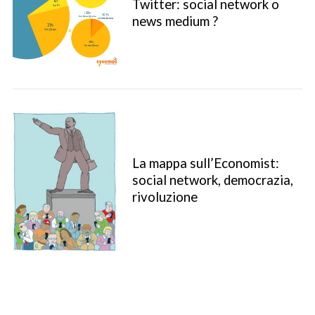
Twitter: social network o
news medium ?
La mappa sull’Economist:
social network, democrazia,
rivoluzione
S
e
a
r
c
h
f
o