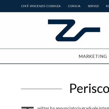
CHI È VINCENZO COSENZA
CORSI IA
SERVIZI
R
MARKETING
Perisco
witter ha annunciato la graduale inte