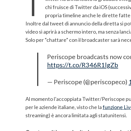
T
chi fruisce di Twitter da iOS (succes
propria timeline anche le dirette fat
Inoltre dal tweet di annuncio della diretta si pot
video si aprirà a schermo intero, ma senza lanci
Solo per “chattare” con il broadcaster sarà nece
Periscope broadcasts now com
https://t.co/R346R1lgZb
— Periscope (@periscopeco)
S
e
Al momento l’accoppiata Twitter/Periscope pu
a
per le aziende italiane, visto che la
funzione Li
r
streaming) è ancora limitata agli statunitensi.
c
h
f