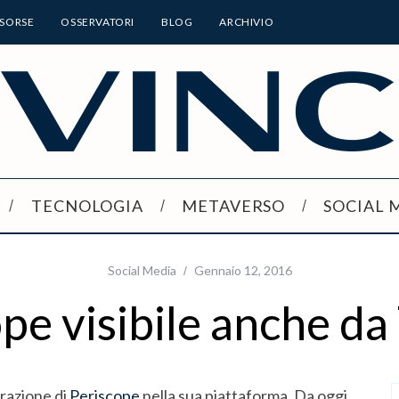
ISORSE
OSSERVATORI
BLOG
ARCHIVIO
TECNOLOGIA
METAVERSO
SOCIAL 
Social Media
Gennaio 12, 2016
pe visibile anche da
grazione di
Periscope
nella sua piattaforma. Da oggi