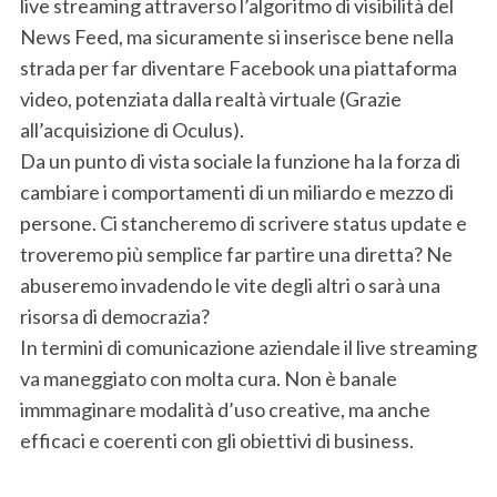
live streaming attraverso l’algoritmo di visibilità del
News Feed, ma sicuramente si inserisce bene nella
strada per far diventare Facebook una piattaforma
video, potenziata dalla realtà virtuale (Grazie
all’acquisizione di Oculus).
Da un punto di vista sociale la funzione ha la forza di
cambiare i comportamenti di un miliardo e mezzo di
persone. Ci stancheremo di scrivere status update e
troveremo più semplice far partire una diretta? Ne
S
e
abuseremo invadendo le vite degli altri o sarà una
a
risorsa di democrazia?
r
In termini di comunicazione aziendale il live streaming
c
va maneggiato con molta cura. Non è banale
h
f
immmaginare modalità d’uso creative, ma anche
o
efficaci e coerenti con gli obiettivi di business.
r
: