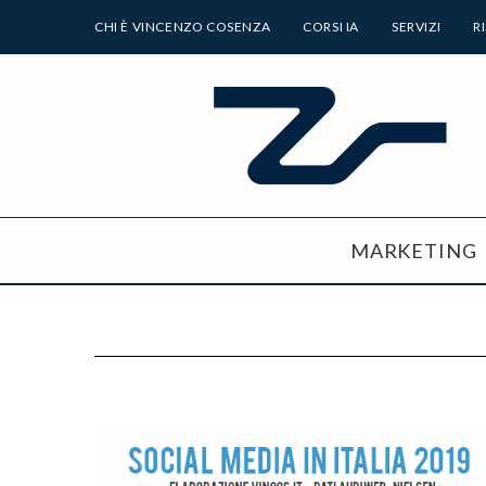
CHI È VINCENZO COSENZA
CORSI IA
SERVIZI
R
MARKETING