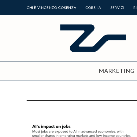
CHI È VINCENZO COSENZA
CORSI IA
SERVIZI
R
MARKETING