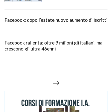
Facebook: dopo l’estate nuovo aumento di iscritti
Facebook rallenta: oltre 9 milioni gli italiani, ma
crescono gli ultra 46enni
S
e
a
r
c
P
h
a
f
g
o
i
r
:
n