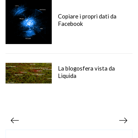
Copiare i propri dati da
Facebook
La blogosfera vista da
Liquida
S
e
a
r
c
h
P
f
a
o
r
g