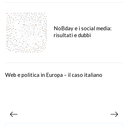
NoBday e i social media:
risultati e dubbi
S
Web e politica in Europa – il caso italiano
e
a
r
c
h
P
f
o
a
r
g