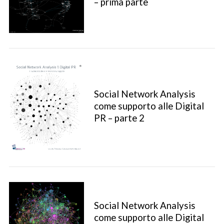
– prima parte
Social Network Analysis
come supporto alle Digital
PR – parte 2
S
e
a
Social Network Analysis
r
come supporto alle Digital
c