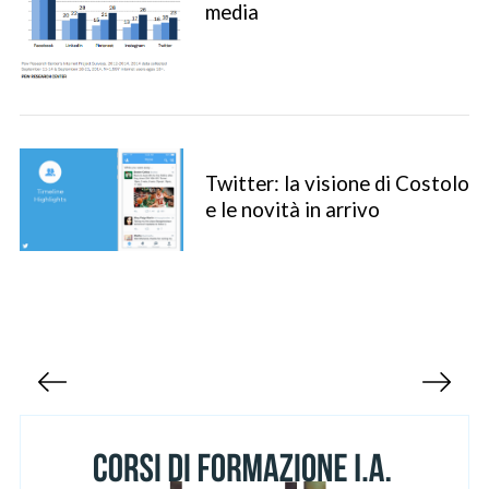
media
Twitter: la visione di Costolo
e le novità in arrivo
S
e
a
r
c
P
h
a
f
g
o
r
i
:
n