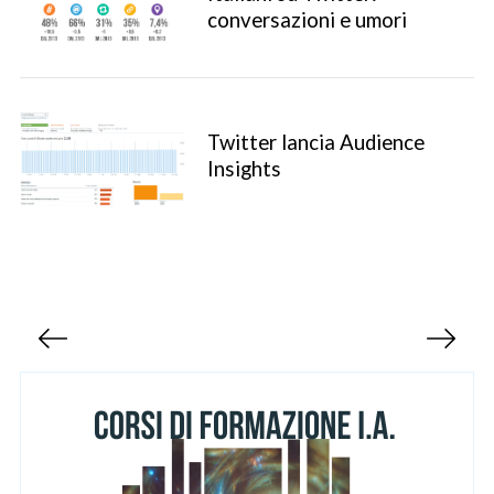
conversazioni e umori
Twitter lancia Audience
Insights
S
e
a
r
P
c
a
h
g
f
o
i
r
n
:
a