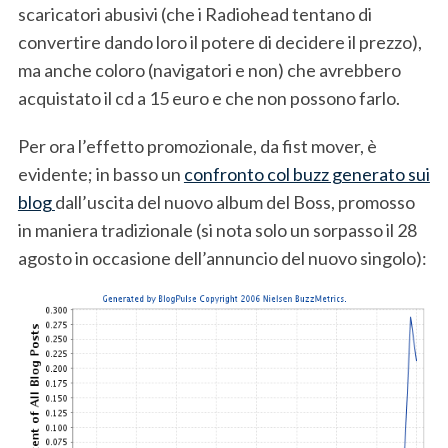
scaricatori abusivi (che i Radiohead tentano di
convertire dando loro il potere di decidere il prezzo),
ma anche coloro (navigatori e non) che avrebbero
acquistato il cd a 15 euro e che non possono farlo.
Per ora l’effetto promozionale, da fist mover, è
evidente; in basso un
confronto col buzz generato sui
blog
dall’uscita del nuovo album del Boss, promosso
in maniera tradizionale (si nota solo un sorpasso il 28
agosto in occasione dell’annuncio del nuovo singolo):
S
e
a
r
c
h
f
o
r