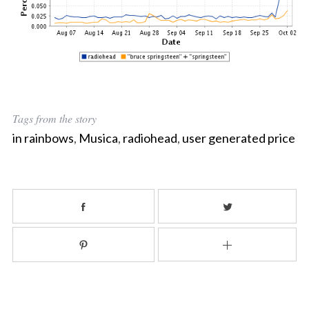
:
Tags from the story
in rainbows
,
Musica
,
radiohead
,
user generated price