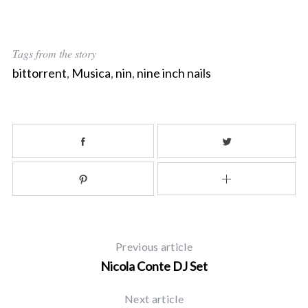
S
e
Tags from the story
a
bittorrent
,
Musica
,
nin
,
nine inch nails
r
c
h
f
o
r
:
Previous article
Nicola Conte DJ Set
Next article