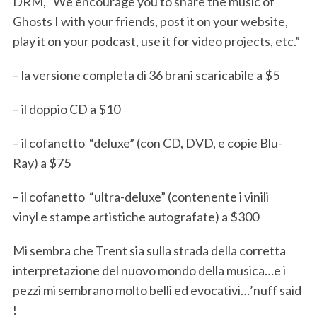
DRM, “We encourage you to share the music of
Ghosts I with your friends, post it on your website,
play it on your podcast, use it for video projects, etc.”
– la versione completa di 36 brani scaricabile a $5
– il doppio CD a $10
– il cofanetto “deluxe” (con CD, DVD, e copie Blu-
Ray) a $75
– il cofanetto “ultra-deluxe” (contenente i vinili
vinyl e stampe artistiche autografate) a $300
Mi sembra che Trent sia sulla strada della corretta
interpretazione del nuovo mondo della musica…e i
pezzi mi sembrano molto belli ed evocativi…’nuff said
!