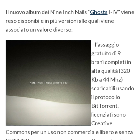
Il nuovo album dei Nine Inch Nails “
Ghosts
I-IV” viene
reso disponibile in più versioni alle quali viene
associato un valore diverso:
– l’assaggio
gratuito di 9
brani completi in
alta qualità (320
Kb a 44 Mhz)
scaricabili usando
il protocollo
BitTorrent,
licenziati sono
Creative
Commons per un uso non commerciale libero e senza