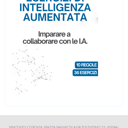
VINCENZO COSENZA, PIAZZA SAN NICOLA DA TOLENTINO 13 - 85044 -