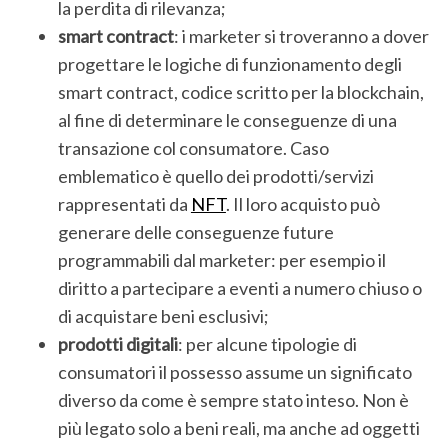
la perdita di rilevanza;
smart contract
: i marketer si troveranno a dover
progettare le logiche di funzionamento degli
smart contract, codice scritto per la blockchain,
al fine di determinare le conseguenze di una
transazione col consumatore. Caso
emblematico è quello dei prodotti/servizi
rappresentati da
NFT
. Il loro acquisto può
S
generare delle conseguenze future
e
programmabili dal marketer: per esempio il
a
r
diritto a partecipare a eventi a numero chiuso o
c
di acquistare beni esclusivi;
h
prodotti digitali
: per alcune tipologie di
f
consumatori il possesso assume un significato
o
r
diverso da come è sempre stato inteso. Non è
:
più legato solo a beni reali, ma anche ad oggetti