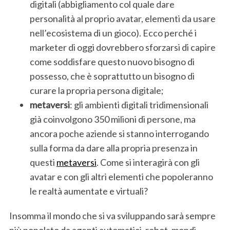
digitali (abbigliamento col quale dare
personalità al proprio avatar, elementi da usare
nell’ecosistema di un gioco). Ecco perché i
marketer di oggi dovrebbero sforzarsi di capire
come soddisfare questo nuovo bisogno di
possesso, che è soprattutto un bisogno di
curare la propria persona digitale;
metaversi
: gli ambienti digitali tridimensionali
già coinvolgono 350 milioni di persone, ma
ancora poche aziende si stanno interrogando
sulla forma da dare alla propria presenza in
questi
metaversi
. Come si interagirà con gli
avatar e con gli altri elementi che popoleranno
le realtà aumentate e virtuali?
Insomma il mondo che si va sviluppando sarà sempre
più popolato da agenti automatici, robot, mondi