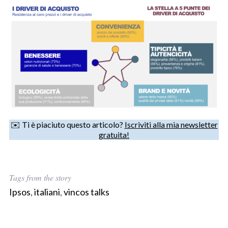
h
f
o
r
:
✉️ Ti è piaciuto questo articolo?
Iscriviti alla mia newsletter
gratuita!
Tags from the story
Ipsos
,
italiani
,
vincos talks