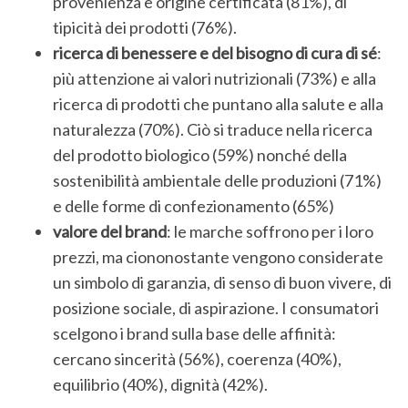
provenienza e origine certificata (81%), di
tipicità dei prodotti (76%).
ricerca di benessere e del bisogno di cura di sé
:
più attenzione ai valori nutrizionali (73%) e alla
ricerca di prodotti che puntano alla salute e alla
naturalezza (70%). Ciò si traduce nella ricerca
del prodotto biologico (59%) nonché della
sostenibilità ambientale delle produzioni (71%)
e delle forme di confezionamento (65%)
valore del brand
: le marche soffrono per i loro
prezzi, ma ciononostante vengono considerate
un simbolo di garanzia, di senso di buon vivere, di
posizione sociale, di aspirazione. I consumatori
S
scelgono i brand sulla base delle affinità:
e
cercano sincerità (56%), coerenza (40%),
a
r
equilibrio (40%), dignità (42%).
c