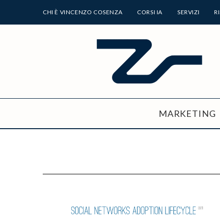
CHI È VINCENZO COSENZA
CORSI IA
SERVIZI
R
MARKETING