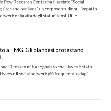
le Pew Research Center ha rilasciato “Social
 sites and our lives” un corposo studio sull’impatto
network nella vita degli statunitensi. Utile…
o a TMG. Gli olandesi protestano
i.
ichael Renssen mi ha segnalato che Hyves è stato
yves è il social network più frequentato dagli