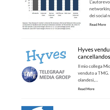
L’autorevo
networking
dei social 
Read More
Hyves vendut
cancellandos
Il mio collega M
venduto a TMG. H
olandesi,…
Read More