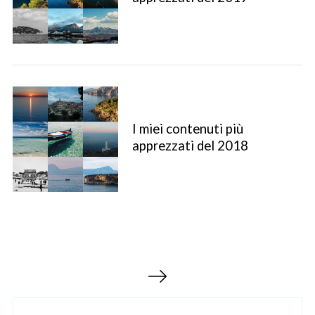
I miei contenuti più
apprezzati del 2018
S
e
a
r
c
h
P
f
a
o
r
g