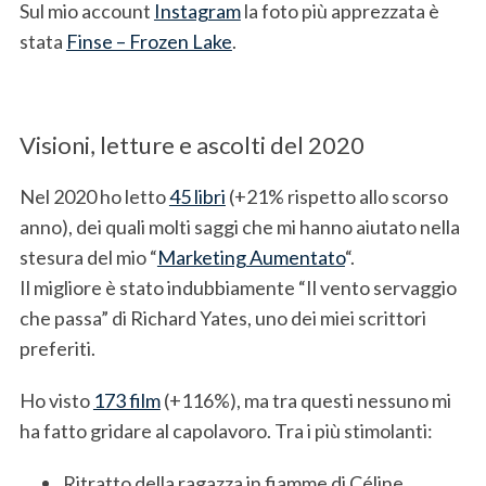
Sul mio account
Instagram
la foto più apprezzata è
stata
Finse – Frozen Lake
.
Visioni, letture e ascolti del 2020
Nel 2020 ho letto
45 libri
(+21% rispetto allo scorso
anno), dei quali molti saggi che mi hanno aiutato nella
stesura del mio “
Marketing Aumentato
“.
Il migliore è stato indubbiamente “Il vento servaggio
che passa” di Richard Yates, uno dei miei scrittori
preferiti.
Ho visto
173 film
(+116%), ma tra questi nessuno mi
ha fatto gridare al capolavoro. Tra i più stimolanti:
Ritratto della ragazza in fiamme di Céline