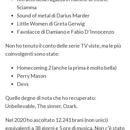
Sciamma
Sound of metal di Darius Marder
Little Women di Greta Gerwig
Favolacce di Damiano e Fabio D’Innocenzo
Non ho tenuto il conto delle serie TV viste, ma le più
S
coinvolgenti sono state:
e
a
Homecoming 2 (anche la prima è molto bella)
r
Perry Mason
c
Devs
h
f
Quelle degne di nota che ho recuperato:
o
r
Unbelievable, The sinner, Ozark.
:
Nel 2020 ho ascoltato 12.241 brani (non unici)
equivalenti a 38 giorni e 5 ore di musica. Non c’è stato