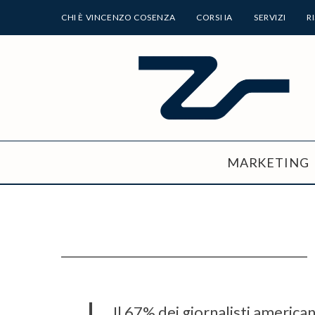
CHI È VINCENZO COSENZA
CORSI IA
SERVIZI
R
MARKETING
Il 67% dei giornalisti americani