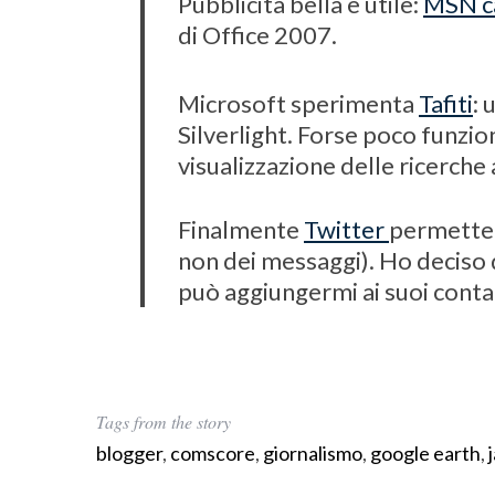
Pubblicità bella e utile:
MSN c
o
di Office 2007.
r
:
Microsoft sperimenta
Tafiti
: 
Silverlight. Forse poco funzi
visualizzazione delle ricerche
Finalmente
Twitter
permette 
non dei messaggi). Ho deciso d
può aggiungermi ai suoi conta
Tags from the story
blogger
,
comscore
,
giornalismo
,
google earth
,