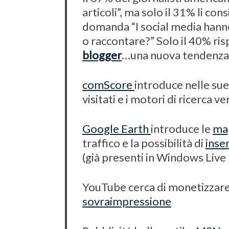
articoli”, ma solo il 31% li con
domanda “I social media hanno
o raccontare?” Solo il 40% risp
blogger
…una nuova tendenza 
comScore
introduce nelle sue a
visitati e i motori di ricerca ver
Google Earth
introduce le
map
traffico e la possibilità di
inse
(già presenti in Windows Live
S
e
a
YouTube cerca di monetizzare 
r
sovraimpressione
c
h
f