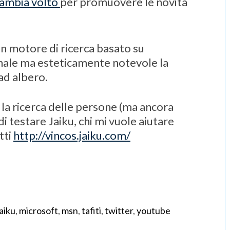
ambia volto
per promuovere le novità
un motore di ricerca basato su
onale ma esteticamente notevole la
 ad albero.
la ricerca delle persone (ma ancora
i testare Jaiku, chi mi vuole aiutare
tti
http://vincos.jaiku.com/
jaiku
,
microsoft
,
msn
,
tafiti
,
twitter
,
youtube