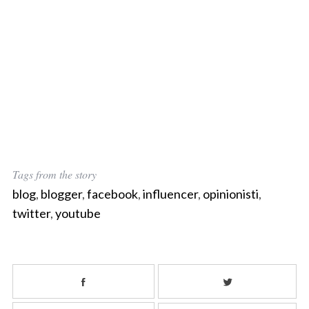
S
e
a
r
c
h
Tags from the story
f
blog
,
blogger
,
facebook
,
influencer
,
opinionisti
,
o
twitter
,
youtube
r
: