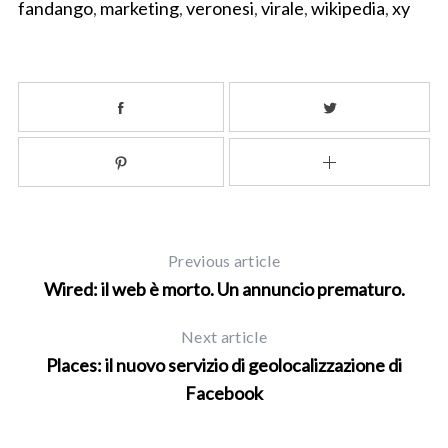
fandango
,
marketing
,
veronesi
,
virale
,
wikipedia
,
xy
S
e
a
r
c
h
f
o
r
:
Previous article
Wired: il web è morto. Un annuncio prematuro.
Next article
Places: il nuovo servizio di geolocalizzazione di
Facebook