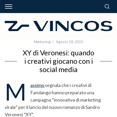
Marketing
Agosto 18, 2010
XY di Veronesi: quando
i creativi giocano con i
social media
M
assimo
segnala che i creativi di
Fandango hanno preparato una
campagna “innovativa di marketing
virale” per il lancio del nuovo romanzo di Sandro
Veronesi “XY”.