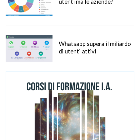
utenti ma le aziende?
Whatsapp supera il miliardo
di utenti attivi
S
e
a
r
c
h
f
o
r
: