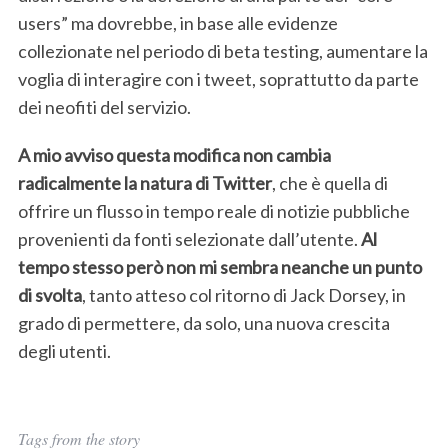
users” ma dovrebbe, in base alle evidenze
collezionate nel periodo di beta testing, aumentare la
voglia di interagire con i tweet, soprattutto da parte
dei neofiti del servizio.
A mio avviso questa modifica non cambia
radicalmente la natura di Twitter
, che è quella di
S
offrire un flusso in tempo reale di notizie pubbliche
e
a
provenienti da fonti selezionate dall’utente.
Al
r
tempo stesso però non mi sembra neanche un punto
c
di svolta
, tanto atteso col ritorno di Jack Dorsey, in
h
grado di permettere, da solo, una nuova crescita
f
o
degli utenti.
r
:
Tags from the story