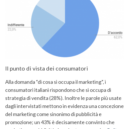
Il punto di vista dei consumatori
S
e
Alla domanda “di cosa si occupa il marketing”, i
a
r
consumatori italiani rispondono che si occupa di
c
strategia di vendita (28%). Inoltre le parole più usate
h
dagli intervistati mettono in evidenza una concezione
f
del marketing come sinonimo di pubblicità e
o
r
promozione; un 43% è decisamente convinto che
: