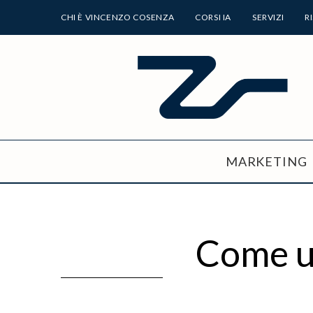
CHI È VINCENZO COSENZA
CORSI IA
SERVIZI
R
MARKETING
Come u