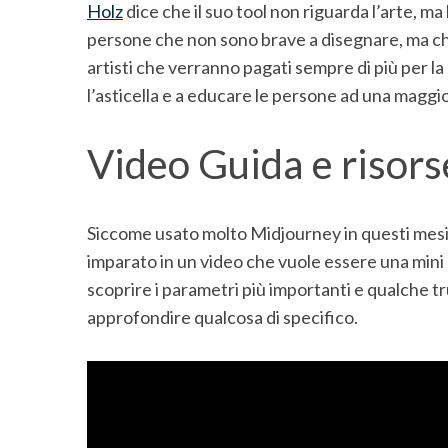
r
Holz
dice che il suo tool non riguarda l’arte, ma
c
persone che non sono brave a disegnare, ma che
h
artisti che verranno pagati sempre di più per la 
f
l’asticella e a educare le persone ad una magg
o
r
:
Video Guida e risor
Siccome usato molto Midjourney in questi mesi
imparato in un video che vuole essere una mini g
scoprire i parametri più importanti e qualche tr
approfondire qualcosa di specifico.