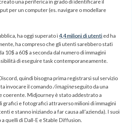
reato una periferica in grado di identificare il
input per un computer (es. navigare o modellare
ubblica, ha oggi superato i
4,4 milioni di utenti
ed ha
mente, ha compreso che gli utenti sarebbero stati
no da 10$ a 60$ a seconda dal numero di immagini
ossibilità di eseguire task contemporaneamente.
iscord, quindi bisogna prima registrarsi sul servizio
asta invocare il comando
/imagine
seguito da una
e coerente. Midjourney è stato addestrato a
 grafici e fotografici attraverso milioni di immagini
nti e stanno iniziando a far causa all’azienda). I suoi
 quelli di Dall-E e Stable Diffusion.