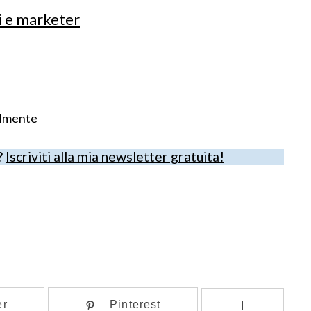
i e marketer
ilmente
?
Iscriviti alla mia newsletter gratuita!
er
Pinterest