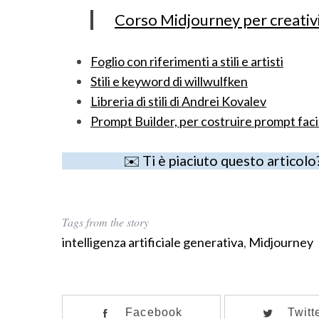
Corso Midjourney per creativ
Foglio con riferimenti a stili e artisti
Stili e keyword di willwulfken
Libreria di stili di Andrei Kovalev
Prompt Builder, per costruire prompt fac
✉️ Ti è piaciuto questo articolo
Tags from the story
intelligenza artificiale generativa
,
Midjourney
Facebook
Twitt