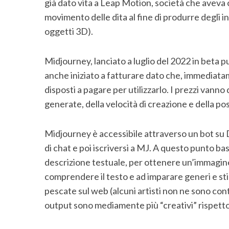
già dato vita a Leap Motion, società che aveva c
movimento delle dita al fine di produrre degli 
oggetti 3D).
Midjourney, lanciato a luglio del 2022 in beta p
anche iniziato a fatturare dato che, immediata
disposti a pagare per utilizzarlo. I prezzi van
generate, della velocità di creazione e della p
Midjourney è accessibile attraverso un bot su D
di chat e poi iscriversi a MJ. A questo punto b
descrizione testuale, per ottenere un’immagin
comprendere il testo e ad imparare generi e stili
pescate sul web (alcuni artisti non ne sono conte
S
output sono mediamente più “creativi” rispetto a
e
a