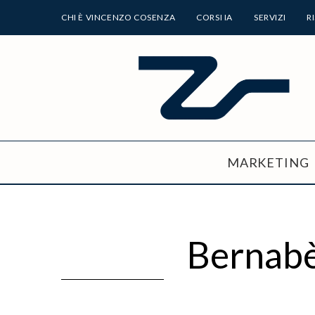
CHI È VINCENZO COSENZA
CORSI IA
SERVIZI
R
MARKETING
Bernabè 