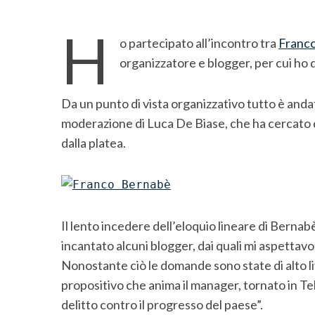
H
o partecipato all’incontro tra
Franco
organizzatore e blogger, per cui ho 
Da un punto di vista organizzativo tutto è andat
moderazione di Luca De Biase, che ha cercato di
dalla platea.
Il lento incedere dell’eloquio lineare di Bernab
incantato alcuni blogger, dai quali mi aspettavo,
Nonostante ciò le domande sono state di alto li
propositivo che anima il manager, tornato in Te
S
delitto contro il progresso del paese”.