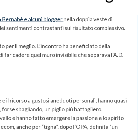
 Bernabè e alcuni blogger
nella doppia veste di
dei sentimenti contrastanti sul risultato complessivo.
o per il meglio. L’incontro ha beneficiato della
 far cadere quel muro invisibile che separava l’A.D.
è e il ricorso a gustosi aneddoti personali, hanno quasi
 forse sbagliando, un piglio più battagliero.
vello e hanno fatto emergere la passione e lo spirito
lecom, anche per “tigna”, dopo l’OPA, definita “un