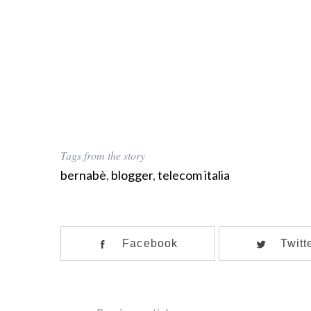
Tags from the story
bernabè
,
blogger
,
telecom italia
Facebook
Twitt