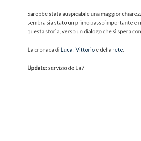
e
a
Sarebbe stata auspicabile una maggior chiarezza 
r
sembra sia stato un primo passo importante e n
c
h
questa storia, verso un dialogo che si spera con
f
o
La cronaca di
Luca
,
Vittorio
e della
rete
.
r
:
Update
: servizio de La7