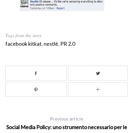
S
e
Tags from the story
a
facebook kitkat
,
nestlè
,
PR 2.0
r
c
h
f
o
r
:
Previous article
Social Media Policy: uno strumento necessario per le