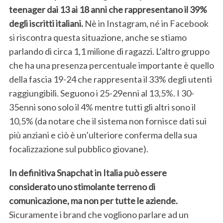
teenager dai 13 ai 18 anni che rappresentano il 39%
degli iscritti italiani.
Nè in Instagram, né in Facebook
si riscontra questa situazione, anche se stiamo
S
parlando di circa 1,1 milione di ragazzi. L’altro gruppo
e
che ha una presenza percentuale importante è quello
a
r
della fascia 19-24 che rappresenta il 33% degli utenti
c
raggiungibili. Seguono i 25-29enni al 13,5%. I 30-
h
35enni sono solo il 4% mentre tutti gli altri sono il
f
10,5% (da notare che il sistema non fornisce dati sui
o
r
più anziani e ciò è un’ulteriore conferma della sua
:
focalizzazione sul pubblico giovane).
In definitiva Snapchat in Italia può essere
considerato uno stimolante terreno di
comunicazione, ma non per tutte le aziende.
Sicuramente i brand che vogliono parlare ad un