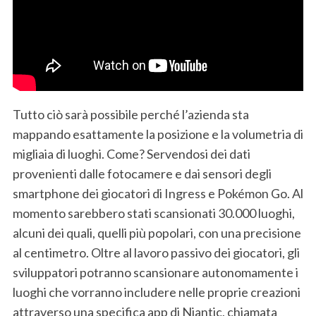
Tutto ciò sarà possibile perché l’azienda sta
mappando esattamente la posizione e la volumetria di
migliaia di luoghi. Come? Servendosi dei dati
provenienti dalle fotocamere e dai sensori degli
smartphone dei giocatori di Ingress e Pokémon Go. Al
momento sarebbero stati scansionati 30.000 luoghi,
alcuni dei quali, quelli più popolari, con una precisione
al centimetro. Oltre al lavoro passivo dei giocatori, gli
S
e
sviluppatori potranno scansionare autonomamente i
a
luoghi che vorranno includere nelle proprie creazioni
r
attraverso una specifica app di Niantic, chiamata