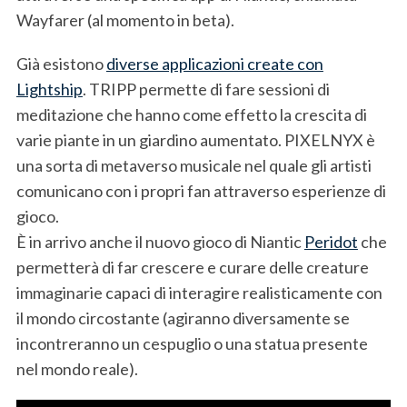
c
Wayfarer (al momento in beta).
h
f
Già esistono
diverse applicazioni create con
o
r
Lightship
. TRIPP permette di fare sessioni di
:
meditazione che hanno come effetto la crescita di
varie piante in un giardino aumentato. PIXELNYX è
una sorta di metaverso musicale nel quale gli artisti
comunicano con i propri fan attraverso esperienze di
gioco.
È in arrivo anche il nuovo gioco di Niantic
Peridot
che
permetterà di far crescere e curare delle creature
immaginarie capaci di interagire realisticamente con
il mondo circostante (agiranno diversamente se
incontreranno un cespuglio o una statua presente
nel mondo reale).