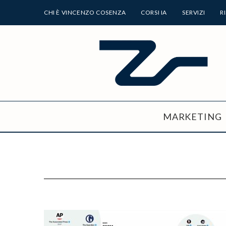
CHI È VINCENZO COSENZA
CORSI IA
SERVIZI
R
MARKETING