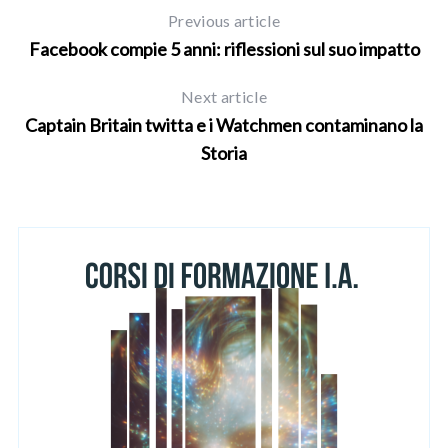
h
Previous article
f
Facebook compie 5 anni: riflessioni sul suo impatto
o
r
Next article
:
Captain Britain twitta e i Watchmen contaminano la
Storia