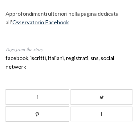
Approfondimenti ulteriori nella pagina dedicata
all’
Osservatorio Facebook
Tags from the story
facebook
,
iscritti
,
italiani
,
registrati
,
sns
,
social
network
S
e
a
r
c