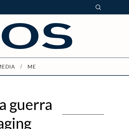
MEDIA
ME
a guerra
aging