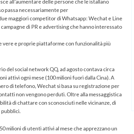
resce all’aumentare delle persone che le istallano
sso passa necessariamente per
 i due maggiori competitor di Whatsapp: Wechat e Line
ce campagne di PR e advertising che hanno interessato
 vere e proprie piattaforme con funzionalità più
rio del social network QQ, ad agosto contava circa
ioni attivi ogni mese (100 milioni fuori dalla Cina). A
ro di telefono, Wechat si basa su registrazione per
 contatti non vengono perduti. Oltre alla messaggistica
ilità di chattare con sconosciuti nelle vicinanze, di
pubblici.
0 milioni di utenti attivi al mese che apprezzano un