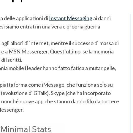
a delle applicazioni di
Instant Messaging
ai danni
esi siamo entrati in una vera e propria guerra
agli albori di internet, mentre il successo di massa di
ICQ e a MSN Messenger. Quest’ultimo, se la memoria
i iscritti.
onia mobile i leader hanno fatto fatica a mutar pelle,
 piattaforma come iMessage, che funziona solo su
(evoluzione di GTalk), Skype (che ha incorporato
onché nuove app che stanno dando filo da torcere
 Messenger.