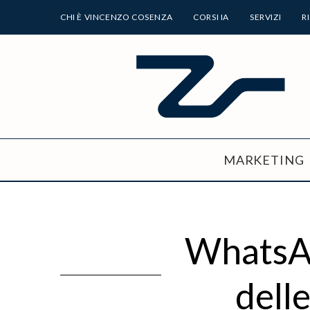
CHI È VINCENZO COSENZA
CORSI IA
SERVIZI
R
MARKETING
WhatsAp
dell