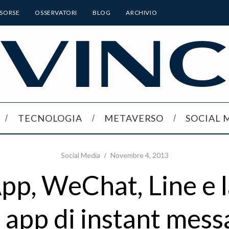
ISORSE
OSSERVATORI
BLOG
ARCHIVIO
TECNOLOGIA
METAVERSO
SOCIAL 
Social Media
Novembre 4, 2013
p, WeChat, Line e l
e app di instant mess