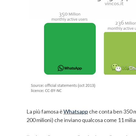
S
e
a
r
c
h
f
La più famosa è
Whatsapp
che conta ben 350 mil
o
200 milioni) che inviano qualcosa come 11 miliard
r
: