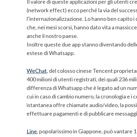
Il valore di queste applicazioni per gli utenti c
(network effect) ecco perché la via del succe
l’internazionalizzazione. Lo hanno ben capito
che, nei mesi scorsi, hanno dato vita a massic
anche il nostro paese.
Inoltre queste due app stanno diventando delle
estese di Whatsapp.
WeChat
, del colosso cinese Tencent proprieta
400 milioni di utenti registrati, dei quali 236 mil
differenza di Whatsapp che è legato ad un nume
cui in caso di cambio numero, la cronologia e i
istantanea offre chiamate audio/video, la possib
effettuare pagamenti e di pubblicare messaggi 
Line
, popolarissimo in Giappone, può vantare 15