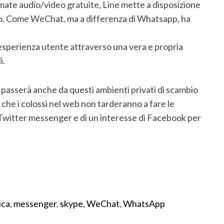
mate audio/video gratuite, Line mette a disposizione
uppo. Come WeChat, ma a differenza di Whatsapp, ha
esperienza utente attraverso una vera e propria
i.
passerà anche da questi ambienti privati di scambio
che i colossi nel web non tarderanno a fare le
n Twitter messenger e di un interesse di Facebook per
ica
,
messenger
,
skype
,
WeChat
,
WhatsApp