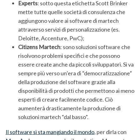
Experts
: sotto questa etichetta Scott Brinker
mette tutte quelle società di consulenza che
S
aggiungono valore ai software di martech
e
attraverso servizi di personalizzazione (es.
a
Deloitte, Accenture, PwC);
r
Citizens Martech
: sono soluzioni software che
c
h
risolvono problemi specifici e che possono
f
essere create anche da piccoli sviluppatori. Si va
o
sempre più verso un’era di “democratizzazione”
r
della produzione del software grazie alla
:
disponibilità di prodotti che permettono ai meno
esperti di creare facilmente codice. Ciò
aumenterà drasticamente la produzione di
soluzioni martech “dal basso”.
Il software si sta mangiando il mondo
, per dirla con