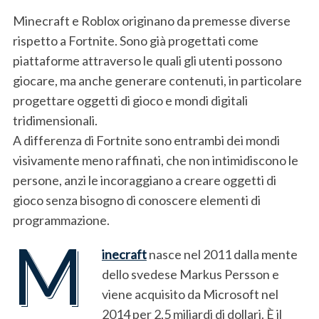
Minecraft e Roblox originano da premesse diverse
rispetto a Fortnite. Sono già progettati come
piattaforme attraverso le quali gli utenti possono
giocare, ma anche generare contenuti, in particolare
S
progettare oggetti di gioco e mondi digitali
e
tridimensionali.
a
A differenza di Fortnite sono entrambi dei mondi
r
c
visivamente meno raffinati, che non intimidiscono le
h
persone, anzi le incoraggiano a creare oggetti di
f
gioco senza bisogno di conoscere elementi di
o
programmazione.
r
:
M
inecraft
nasce nel 2011 dalla mente
dello svedese Markus Persson e
viene acquisito da Microsoft nel
2014 per 2,5 miliardi di dollari. È il