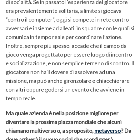
di socialità. Se in passato l’esperienza del giocatore
era prevalentemente solitaria, a limite si giocava
“contro il computer”, oggi si compete in rete contro
avversari e insieme ad alleati, in squadre con le quali si
comunica in tempo reale per coordinare l’azione.
Inoltre, sempre più spesso, accade che il campo da
gioco venga progettato per essere luogo di incontro
e socializzazione, e non semplice terreno di scontro. Il
giocatore non ha il dovere di assolvere ad una
missione, ma può anche gironzolare e chiacchierare
con altri oppure godersi un evento che avviene in
tempo reale.
Ma quale azienda è nella posizione migliore per
diventare la prossima piazza mondiale che alcuni
chiamano multiverso o, a sproposito,
metaverso
? Da
dove arriverà il nuovo social che sconfiggerà