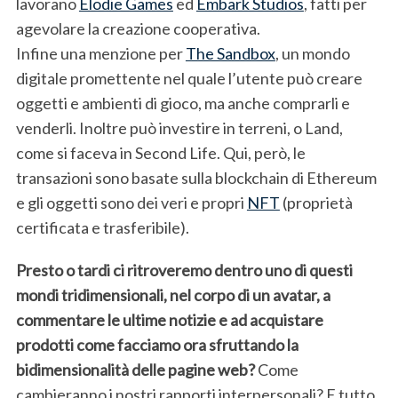
lavorano
Elodie Games
ed
Embark Studios
, fatti per
agevolare la creazione cooperativa.
Infine una menzione per
The Sandbox
, un mondo
digitale promettente nel quale l’utente può creare
oggetti e ambienti di gioco, ma anche comprarli e
venderli. Inoltre può investire in terreni, o Land,
come si faceva in Second Life. Qui, però, le
transazioni sono basate sulla blockchain di Ethereum
e gli oggetti sono dei veri e propri
NFT
(proprietà
certificata e trasferibile).
Presto o tardi ci ritroveremo dentro uno di questi
mondi tridimensionali, nel corpo di un avatar, a
commentare le ultime notizie e ad acquistare
prodotti come facciamo ora sfruttando la
bidimensionalità delle pagine web?
Come
cambieranno i nostri rapporti interpersonali? E tutto